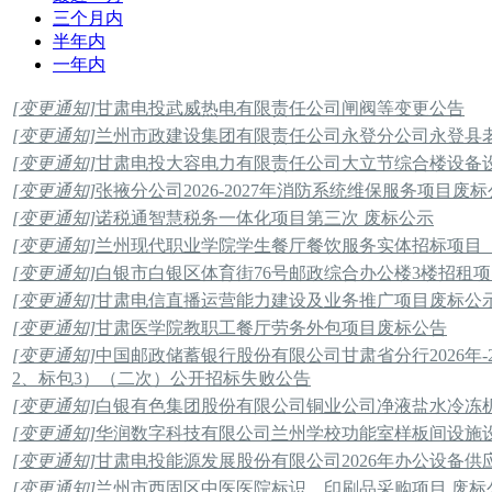
三个月内
半年内
一年内
[变更通知]
甘肃电投武威热电有限责任公司闸阀等变更公告
[变更通知]
兰州市政建设集团有限责任公司永登分公司永登县老
[变更通知]
甘肃电投大容电力有限责任公司大立节综合楼设备
[变更通知]
张掖分公司2026-2027年消防系统维保服务项目废
[变更通知]
诺税通智慧税务一体化项目第三次 废标公示
[变更通知]
兰州现代职业学院学生餐厅餐饮服务实体招标项目
[变更通知]
白银市白银区体育街76号邮政综合办公楼3楼招租
[变更通知]
甘肃电信直播运营能力建设及业务推广项目废标公
[变更通知]
甘肃医学院教职工餐厅劳务外包项目废标公告
[变更通知]
中国邮政储蓄银行股份有限公司甘肃省分行2026年
2、标包3）（二次）公开招标失败公告
[变更通知]
白银有色集团股份有限公司铜业公司净液盐水冷冻
[变更通知]
华润数字科技有限公司兰州学校功能室样板间设施
[变更通知]
甘肃电投能源发展股份有限公司2026年办公设备
[变更通知]
兰州市西固区中医医院标识、印刷品采购项目 废标