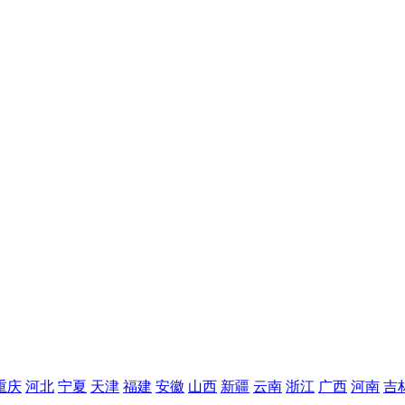
重庆
河北
宁夏
天津
福建
安徽
山西
新疆
云南
浙江
广西
河南
吉