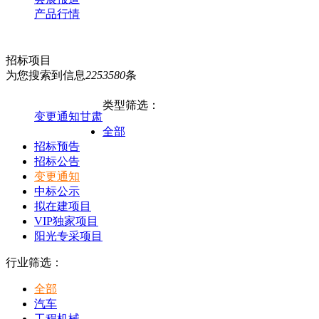
产品行情
招标项目
为您搜索到信息
2253580
条
类型筛选：
变更通知
甘肃
全部
招标预告
招标公告
变更通知
中标公示
拟在建项目
VIP独家项目
阳光专采项目
行业筛选：
全部
汽车
工程机械