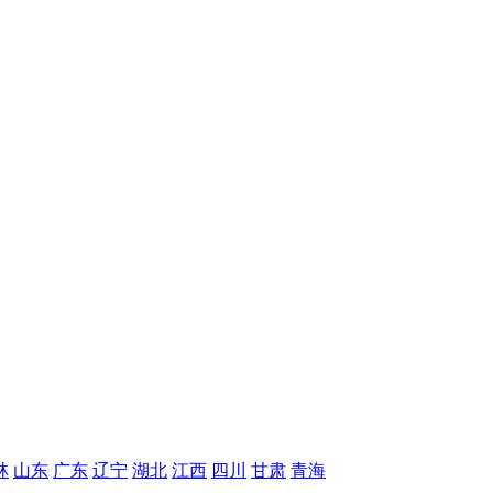
林
山东
广东
辽宁
湖北
江西
四川
甘肃
青海