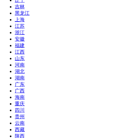
辽宁
吉林
黑龙江
上海
江苏
浙江
安徽
福建
江西
山东
河南
湖北
湖南
广东
广西
海南
重庆
四川
贵州
云南
西藏
陕西